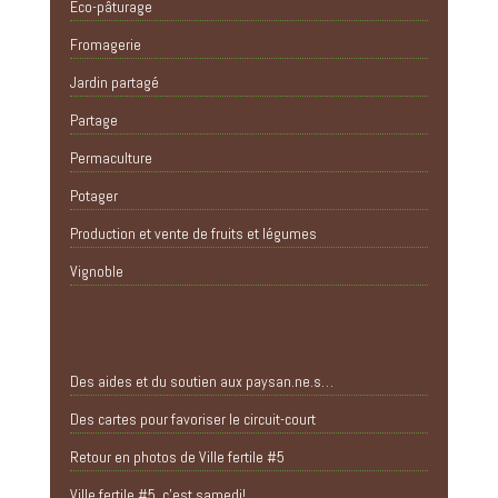
Eco-pâturage
Fromagerie
Jardin partagé
Partage
Permaculture
Potager
Production et vente de fruits et légumes
Vignoble
Articles récents
Des aides et du soutien aux paysan.ne.s…
Des cartes pour favoriser le circuit-court
Retour en photos de Ville fertile #5
Ville fertile #5, c’est samedi!