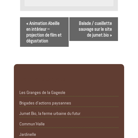
«
Animation Abeille
Balade / cueillette
en intérieur –
sauvage sur le site
projection de film et
de jumet.bio
»
dégustation
Derniers projets
Les Granges de la Gageole
Brigades d’actions paysannes
Jumet Bio, la ferme urbaine du futur
Commun’Halle
Jardinelle