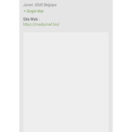
Jumet
,
6040
Belgique
+ Google Map
Site Web :
https://madjumet.bio/