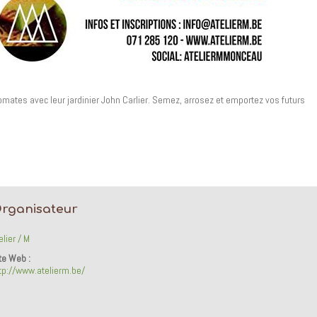
omates avec leur jardinier John Carlier. Semez, arrosez et emportez vos futurs
rganisateur
elier / M
te Web :
tp://www.atelierm.be/