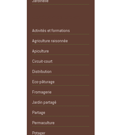
Jardinelle
Catégories projet
Activités et formations
Agriculture raisonnée
Apiculture
Circuit-court
Distribution
Eco-pâturage
Fromagerie
Jardin partagé
Partage
Permaculture
Potager