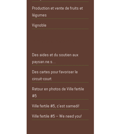
Production et vente de fruits et
légumes
Vignoble
Articles récents
Des aides et du soutien aux
paysan.ne.s…
Des cartes pour favoriser le
circuit-court
Retour en photos de Ville fertile
#5
Ville fertile #5, c’est samedi!
Ville fertile #5 – We need you!