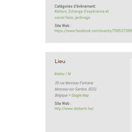
Catégories d’évènement:
Ateliers
,
Echange d'expérience et
savoir-faire
,
jardinage
Site Web :
https://www.facebook.com/events/70853738
Lieu
Atelier / M
35 rue Monceau-Fontaine
Monceau-sur-Sambre
,
6031
Belgique
+ Google Map
Site Web :
http://www.atelierm.be/