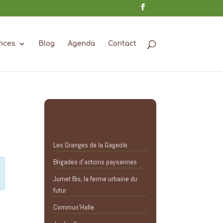
nces
Blog
Agenda
Contact
Derniers projets
Les Granges de la Gageole
Brigades d’actions paysannes
Jumet Bio, la ferme urbaine du
futur
Commun’Halle